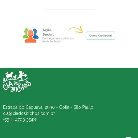
Estrada do Capuava, 2990 - Cotia - São Paulo
cia@ciadosbichos.com.br
+55 11 4703 3548