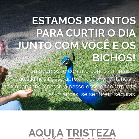
ESTAMOS PRONTOS
PARA CURTIR O DIA
JUNTO COM VOCÊ E OS
BICHOS!
Promovemos o contato com os animais e
auxiliamos nessa aproximação, orientando e
acompanhando passo a passo esse encontro, até
as crianças se sentirem seguras.
AQUI A TRISTEZA